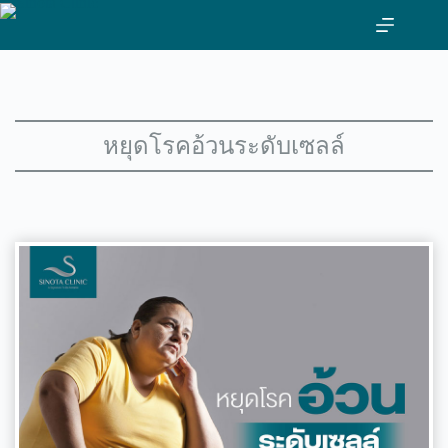
ข้าม
ไป
ที่
เนื้อหา
หยุดโรคอ้วนระดับเซลล์