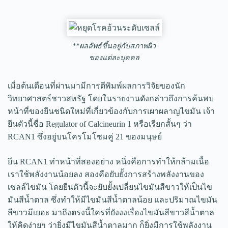
**ผลลัพธ์ขึ้นอยู่กับสภาพผิว
ของแต่ละบุคคล
เมื่อต้นเดือนที่ผ่านมามีการตีพิมพ์ผลการวิจัยของนัก
วิทยาศาสตร์ชาวสหรัฐ โดยในรายงานดังกล่าวถึงการค้นพบ
หน้าที่ของยีนชนิดใหม่ที่เกี่ยวข้องกับการเผาผลาญไขมัน เจ้า
ยีนตัวนี้ชื่อ Regulator of Calcineurin 1 หรือเรียกสั้นๆ ว่า
RCAN1 ซึ่งอยู่บนโครโมโซมคู่ 21 ของมนุษย์
ยีน RCAN1 ทำหน้าที่สองอย่าง หนึ่งคือการทำให้กล้ามเนื้อ
เราใช้พลังงานน้อยลง สองคือยับยั้งการสร้างพลังงานของ
เซลล์ไขมัน โดยยีนตัวนี้จะยับยั้งเปลี่ยนไขมันสีขาวให้เป็นไข
มันสีน้ำตาล ซึ่งทำให้มีไขมันสีน้ำตาลน้อย และปริมาณไขมัน
สีขาวมีเยอะ มาถึงตรงนี้ใครที่ยังงงเรื่องไขมันสีขาวสีน้ำตาล
ให้คิดง่ายๆ ว่ายิ่งมีไขมันสีน้ำตาลมาก ก็ยิ่งมีการใช้พลังงาน