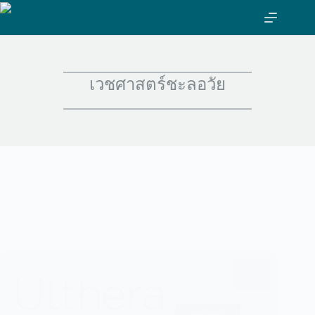
ข้าม
ไป
ที่
เนื้อหา
เวชศาสตร์ชะลอวัย