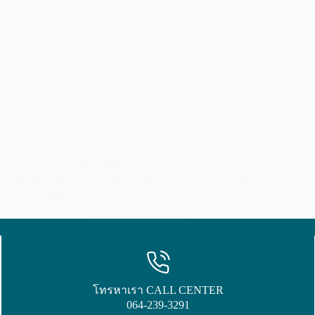
คีเลชั่นบำบัดกำจัดสารพิษในร่างกาย (Chelation)
คีเลชั่นบำบัด (Chelation) คือการใช้คีเทอเลอร์จับกับโลหะหนัก ซึ่ง
เป็นสารพิษที่สะสมอยู่ตามส่วนต่างๆของร่างกาย โดยเฉพาะอย่า...
ดูข้อมูลเพิ่มเติม
โทรหาเรา CALL CENTER
064-239-3291