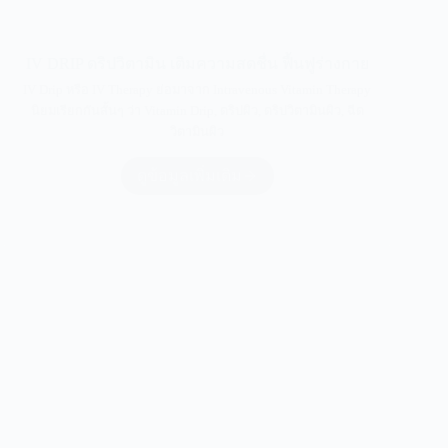
IV DRIP ดริปวิตามิน เติมความสดชื่น ฟื้นฟูร่างกาย
IV Drip หรือ IV Therapy ย่อมาจาก Intravenous Vitamin Therapy
นิยมเรียกกันสั้นๆ ว่า Vitamin Drip, ดริปผิว, ดริปวิตามินผิว, ฉีด
วิตามินผิว
ดูข้อมูลเพิ่มเติม