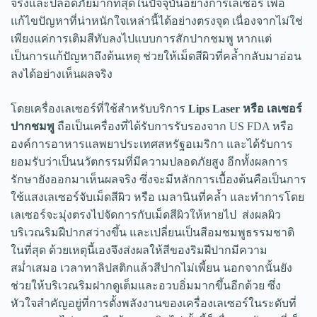
จริงและปลอดภัยมากที่สุดในปัจจุบันอย่างการเลเซอร์ เพื่อ
แก้ไขปัญหาที่น่าหนักใจเหล่านี้ได้อย่างตรงจุด เนื่องจากไม่ใช่
เพียงแค่การเติมสีทับลงไปแบบการสักปากชมพู หากแต่
เป็นการแก้ปัญหาถึงต้นเหตุ ช่วยให้เม็ดสีผิวที่คล้ำกลับมาอ่อน
ลงได้อย่างเห็นผลจริง
โดยเครื่องเลเซอร์ที่ใช้สำหรับบริการ
Lips Laser หรือ เลเซอร์
ปากชมพู
ถือเป็นเครื่องที่ได้รับการรับรองจาก US FDA หรือ
องค์การอาหารแลพยาประเทศสหรัฐอเมริกา และได้รับการ
ยอมรับว่าเป็นนวัตกรรมที่มีความปลอดภัยสูง อีกทั้งผลการ
รักษายังออกมาเห็นผลจริง ซึ่งจะมีหลักการเบื้องต้นคือเป็นการ
ใช้แสงเลเซอร์จับเม็ดสีผิว หรือ เมลานินที่คล้ำ และทำการโดย
เลเซอร์จะมุ่งตรงไปจัดการกับเม็ดสีผิวให้หายไป ส่งผลผิว
บริเวณริมฝีปากสว่างขึ้น และเปลี่ยนเป็นสีอมชมพูธรรมชาติ
ในที่สุด ด้วยเหตุนี้เองจึงส่งผลให้สีของริมฝีปากมีความ
สม่ำเสมอ เวลาทาลิปสติกแล้วสีปากไม่เพี้ยน นอกจากนั้นยัง
ช่วยให้บริเวณริมฝากดูเต็มและอวบอิ่มมากขึ้นอีกด้วย ซึ่ง
หัวใจสำคัญอยู่ที่การตั้งพลังงานของเครื่องเลเซอร์ในระดับที่