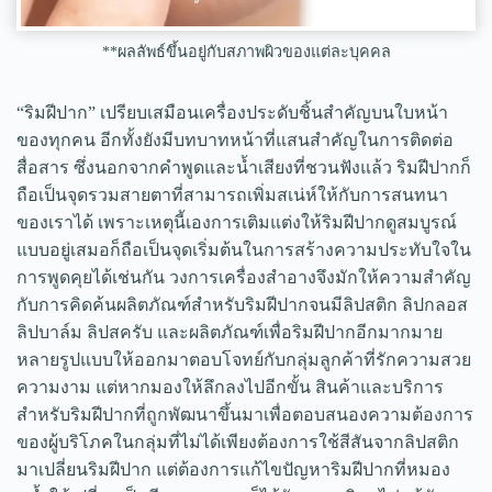
**ผลลัพธ์ขึ้นอยู่กับสภาพผิวของแต่ละบุคคล
“ริมฝีปาก” เปรียบเสมือนเครื่องประดับชิ้นสำคัญบนใบหน้า
ของทุกคน อีกทั้งยังมีบทบาทหน้าที่แสนสำคัญในการติดต่อ
สื่อสาร ซึ่งนอกจากคำพูดและน้ำเสียงที่ชวนฟังแล้ว ริมฝีปากก็
ถือเป็นจุดรวมสายตาที่สามารถเพิ่มสเน่ห์ให้กับการสนทนา
ของเราได้ เพราะเหตุนี้เองการเติมแต่งให้ริมฝีปากดูสมบูรณ์
แบบอยู่เสมอก็ถือเป็นจุดเริ่มต้นในการสร้างความประทับใจใน
การพูดคุยได้เช่นกัน วงการเครื่องสำอางจึงมักให้ความสำคัญ
กับการคิดค้นผลิตภัณฑ์สำหรับริมฝีปากจนมีลิปสติก ลิปกลอส
ลิปบาล์ม ลิปสครับ และผลิตภัณฑ์เพื่อริมฝีปากอีกมากมาย
หลายรูปแบบให้ออกมาตอบโจทย์กับกลุ่มลูกค้าที่รักความสวย
ความงาม แต่หากมองให้ลึกลงไปอีกขั้น สินค้าและบริการ
สำหรับริมฝีปากที่ถูกพัฒนาขึ้นมาเพื่อตอบสนองความต้องการ
ของผู้บริโภคในกลุ่มที่ไม่ได้เพียงต้องการใช้สีสันจากลิปสติก
มาเปลี่ยนริมฝีปาก แต่ต้องการแก้ไขปัญหาริมฝีปากที่หมอง