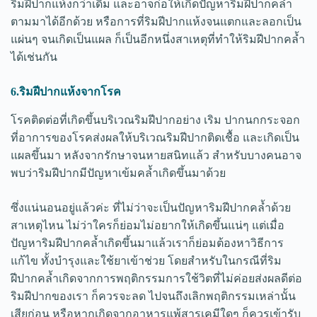
ริมฝีปากแห้งกว่าเดิม และอาจก่อให้เกิดปัญหาริมฝีปากคล้ำ
ตามมาได้อีกด้วย หรือการที่ริมฝีปากแห้งจนแตกและลอกเป็น
แผ่นๆ จนเกิดเป็นแผล ก็เป็นอีกหนึ่งสาเหตุที่ทำให้ริมฝีปากคล้ำ
ได้เช่นกัน
6.ริมฝีปากแห้งจากโรค
โรคติดต่อที่เกิดขึ้นบริเวณริมฝีปากอย่าง เริม ปากนกกระจอก
ที่อาการของโรคส่งผลให้บริเวณริมฝีปากติดเชื้อ และเกิดเป็น
แผลขึ้นมา หลังจากรักษาจนหายสนิทแล้ว สำหรับบางคนอาจ
พบว่าริมฝีปากมีปัญหาเข้มคล้ำเกิดขึ้นมาด้วย
ซึ่งแน่นอนอยู่แล้วค่ะ ที่ไม่ว่าจะเป็นปัญหาริมฝีปากคล้ำด้วย
สาเหตุไหน ไม่ว่าใครก็ย่อมไม่อยากให้เกิดขึ้นแน่ๆ แต่เมื่อ
ปัญหาริมฝีปากคล้ำเกิดขึ้นมาแล้วเราก็ย่อมต้องหาวิธีการ
แก้ไข ทั้งบำรุงและใช้ยาเข้าช่วย โดยสำหรับในกรณีที่ริม
ฝีปากคล้ำเกิดจากการพฤติกรรมการใช้วิตที่ไม่ค่อยส่งผลดีต่อ
ริมฝีปากของเรา ก็ควรจะลด ไปจนถึงเลิกพฤติกรรมเหล่านั้น
เสียก่อน หรือหากเกิดจากอาหารแพ้สารเคมีใดๆ ก็ควรเข้ารับ