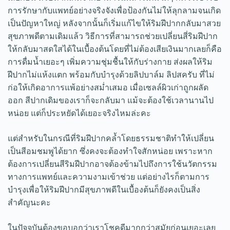
การรักษากับแพทย์อย่างจริงจังเพื่อป้องกันไม่ให้ลุกลามจนเกิด
เป็นปัญหาใหญ่ หลังจากนั้นก็เริ่มแก้ไขให้ริมฝีปากกลับมาสวย
สุขภาพดีตามเดิมแล้ว วิธีการที่สามารถช่วยเปลี่ยนสี่ริมฝีปาก
ให้กลับมาสดใสได้ในเบื้องต้นโดยที่ไม่ต้องเสียเงินมากเลยก็คือ
การดื่มน้ำเยอะๆ เพิ่มความชุ่มชื้นให้กับร่างกาย ส่งผลให้ริม
ฝีปากไม่แห้งแตก พร้อมกับบำรุงด้วยลิปบาล์ม ลิปสครับ ที่ไม่
ก่อให้เกิดอาการแพ้อย่างสม่ำเสมอ เมื่อเซลล์ผิวเก่าถูกผลัด
ออก สีปากเดิมของเราก็จะกลับมา แม้จะต้องใช้เวลานานไป
หน่อย แต่ก็ประหยัดได้เยอะจริงไหมล่ะคะ
แต่สำหรับในกรณีที่ริมฝีปากคล้ำโดยธรรมชาติทำให้เปลี่ยน
เป็นสีอมชมพูได้ยาก ซึ่งคงจะต้องทำใจสักหน่อย เพราะหาก
ต้องการเปลี่ยนสีริมฝีปากอาจต้องข้ามไปถึงการใช้นวัตกรรม
ทางการแพทย์และความงามเข้าช่วย แต่อย่างไรก็ตามการ
บำรุงเพื่อให้ริมฝีปากมีสุขภาพดีในเบื้องต้นก็ยังคงเป็นสิ่ง
สำคัญนะคะ
ในปัจจุบันต้องขอบอกว่าเราโชคดีมากกว่าสมัยก่อนเยอะเลย