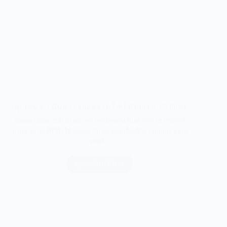
คุณหนอน นันทวรรณ ธรรมรักษ์ (Hifu Gen 5 Plus)
Sinota Clinic ขอขอบพระคุณ คุณหนอน นันทวรรณ ธรรมรักษ์
มากๆ นะคะ ที่ไว้ใจให้ Sinota Clinic ดูแลเรื่องผิวพรรณและความ
งามทั่ว..
อ่านเพิ่มเติม