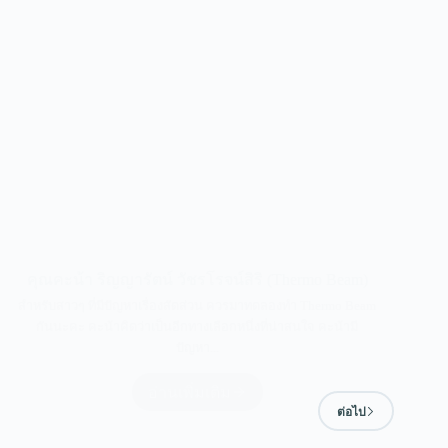
คุณคะน้า ริญญารัตน์ วัชรโรจน์สิริ (Thermo Beam)
สำหรับสาวๆ ที่มีปัญหาเรื่องสัดส่วน ควรมาทดลองทำ Thermo Beam
กันนะคะ คะน้าคิดว่าเป็นอีกทางเลือกหนึ่งที่น่าสนใจ คะน้ามี
ปัญหา...
อ่านเพิ่มเติม
ต่อไป