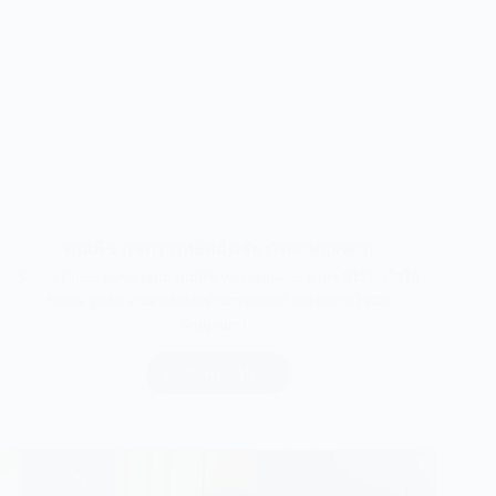
คุณพีช กชกร ฤทธิ์สมิตชัย (Wonderpeach)
Sinota Clinic ขอขอบคุณ คุณพีช Wonderpeach มากๆ ที่ไว้วางใจให้
Sinota ดูแลความงามและเข้ามาทดลองลำแสงสลายไขมัน
Sculpsure เ...
อ่านเพิ่มเติม