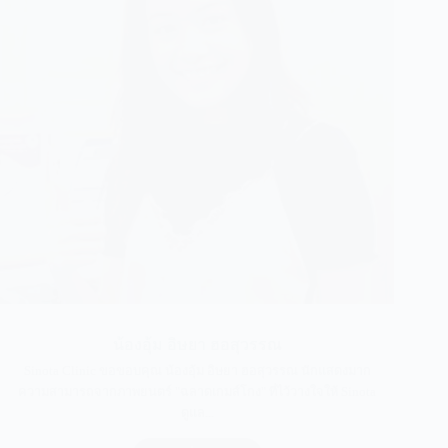
น้องอุ้ม อิษยา ฮอสุวรรณ
Sinota Clinic ขอขอบคุณ น้องอุ้ม อิษยา ฮอสุวรรณ นักแสดงมาก
ความสามารถจากภาพยนตร์ "ฉลาดเกมส์โกง" ที่ไว้วางใจให้ Sinota
ดูแล...