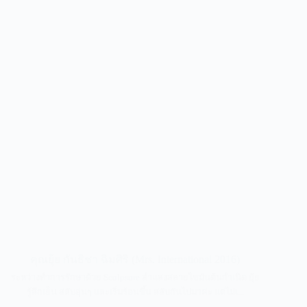
คุณยุ้ย กันธิชา ฉิมศิริ (Mrs. International 2016)
ระหว่างทำการรักษาด้วย Sculpsure ลำแสงสลายไขมันต้นกำเนิด ยุ้ย
รู้สึกเย็น สลับอุ่นๆ และเริ่มร้อนขึ้น สลับกันไปมาค่ะ แต่ไม่เ...