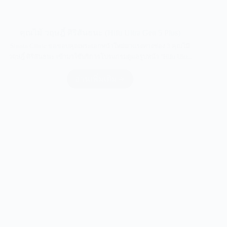
คุณไม้ วฤษฎิ์ ศิริสันธนะ (Hifu Ultra Gen 5 Plus)
Sinota Clinic ขอขอบคุณพระเอกหน้าใหม่มาแรงทางช่อง 3 คุณไม้
วฤษฎิ์ ศิริสันธนะ เข้ามาใช้บริการโปรแกรมดูแลรูปหน้า "Hifu Ultr...
อ่านเพิ่มเติม