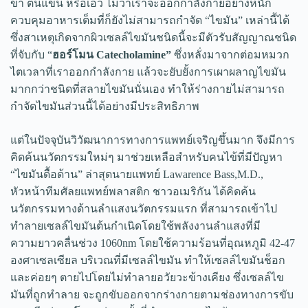
ขา ต้นแขน หรือเอว ไม่ว่าเราจะออกกำลังกายอย่างหนัก
ควบคุมอาหารเต็มที่ก็ยังไม่สามารถกำจัด “ไขมัน” เหล่านี้ได้
ซึ่งสาเหตุเกิดจากผิวเซลล์ไขมันชนิดนี้จะมีตัวรับสัญญาณชนิด
ที่จับกับ “
ฮอร์โมน Catecholamine”
ซึ่งหลั่งมาจากต่อมหมวก
ไตเวลาที่เราออกกำลังกาย แล้วจะยับยั้งการเผาผลาญไขมัน
มากกว่าชนิดที่สลายไขมันนั่นเอง ทำให้ร่างกายไม่สามารถ
กำจัดไขมันส่วนนี้ได้อย่างมีประสิทธิภาพ
แต่ในปัจจุบันวิวัฒนาการทางการแพทย์เจริญขึ้นมาก จึงมีการ
คิดค้นนวัตกรรมใหม่ๆ มาช่วยเหลือสำหรับคนไข้ที่มีปัญหา
“ไขมันดื้อด้าน” ล่าสุดนายแพทย์ Lawarence Bass,M.D.,
หัวหน้าทีมศัลยแพทย์พลาสติก ชาวอเมริกัน ได้คิดค้น
นวัตกรรมทางด้านลำแสงนวัตกรรมแรก ที่สามารถเข้าไป
ทำลายเซลล์ไขมันต้นกำเนิดโดยใช้พลังงานลำแสงที่มี
ความยาวคลื่นช่วง 1060nm โดยใช้ความร้อนที่อุณหภูมิ 42-47
องศาเซลเซียล บริเวณที่มีเซลล์ไขมัน ทำให้เซลล์ไขมันช็อก
และค่อยๆ ตายไปโดยไม่ทำลายอวัยวะข้างเคียง ซึ่งเซลล์ไข
มันที่ถูกทำลาย จะถูกขับออกจากร่างกายตามช่องทางการขับ