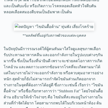
และเป็นตับแข็ง หรือเกิดภาวะโรคหลอดเลือดหัวใจตีบตัน
หลอดเลือดสมองตีบจนเป็นอัมพาต เป็นต้น
**ผลลัพธ์ขึ้นอยู่กับสภาพผิวของแต่ละบุคคล
ในปัจจุบันมีการรณรงค์ให้ผู้คนหันมาใส่ใจดูแลสุขภาพเลือก
รับประทานอาหารคลีน และออกกำลังกายในรูปแบบต่างๆกัน
มากขึ้น ซึ่งเป็นเรื่องที่น่ายินดี เพราะจะช่วยลดโอกาสการเกิด
โรคอ้วน และลดภาวะแทรกซ้อนจากโรคที่จะเกิดตามมาได้
แต่ในบางรายไม่ว่าจะออกกำลังกาย หรือควบคุมอาหารอย่าง
หนัก สุดท้ายก็ยังไม่สามารถกำจัดไขมันส่วนเกิดออกจาก
ร่างกายในจุดที่ต้องการได้อยู่ดี ซึ่งภาวะเช่นนี้ เรียกว่า “ไขมัน
ดื้อด้าน” หรือชื่อเรียกทางการว่า “Stubborn Fat” โดยไขมันดื้อ
ด้าน อธิบายให้เข้าใจง่ายๆ คือ ไขมันที่สะสมอยู่ในร่างกายใน
ส่วนที่กำจัดได้ยาก โดยสามารถพบได้ในบริเวณหน้าท้อง ต้น