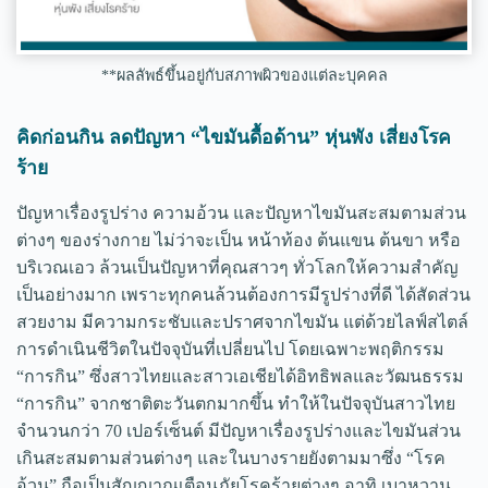
**ผลลัพธ์ขึ้นอยู่กับสภาพผิวของแต่ละบุคคล
คิดก่อนกิน ลดปัญหา “ไขมันดื้อด้าน” หุ่นพัง เสี่ยงโรค
ร้าย
ปัญหาเรื่องรูปร่าง ความอ้วน และปัญหาไขมันสะสมตามส่วน
ต่างๆ ของร่างกาย ไม่ว่าจะเป็น หน้าท้อง ต้นแขน ต้นขา หรือ
บริเวณเอว ล้วนเป็นปัญหาที่คุณสาวๆ ทั่วโลกให้ความสำคัญ
เป็นอย่างมาก เพราะทุกคนล้วนต้องการมีรูปร่างที่ดี ได้สัดส่วน
สวยงาม มีความกระชับและปราศจากไขมัน แต่ด้วยไลฟ์สไตล์
การดำเนินชีวิตในปัจจุบันที่เปลี่ยนไป โดยเฉพาะพฤติกรรม
“การกิน” ซึ่งสาวไทยและสาวเอเชียได้อิทธิพลและวัฒนธรรม
“การกิน” จากชาติตะวันตกมากขึ้น ทำให้ในปัจจุบันสาวไทย
จำนวนกว่า 70 เปอร์เซ็นต์ มีปัญหาเรื่องรูปร่างและไขมันส่วน
เกินสะสมตามส่วนต่างๆ และในบางรายยังตามมาซึ่ง “โรค
อ้วน” ถือเป็นสัญญาณเตือนภัยโรคร้ายต่างๆ อาทิ เบาหวาน