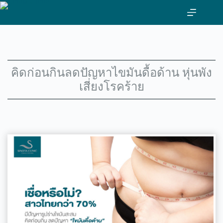
ข้าม
ไป
ที่
เนื้อหา
คิดก่อนกินลดปัญหาไขมันดื้อด้าน หุ่นพัง
เสี่ยงโรคร้าย