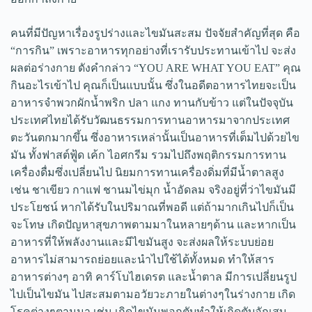
คนที่มีปัญหาเรื่องรูปร่างและไขมันสะสม ปัจจัยสำคัญที่สุด คือ
“การกิน” เพราะอาหารทุกอย่างที่เรารับประทานเข้าไป จะส่ง
ผลต่อร่างกาย ดังคำกล่าว “YOU ARE WHAT YOU EAT” คุณ
กินอะไรเข้าไป คุณก็เป็นแบบนั้น ซึ่งในอดีตอาหารไทยจะเป็น
อาหารจำพวกผักน้ำพริก ปลา แกง ทานกับข้าว แต่ในปัจจุบัน
ประเทศไทยได้รับวัฒนธรรมการทานอาหารมาจากประเทศ
ตะวันตกมากขึ้น ซึ่งอาหารเหล่านั้นเป็นอาหารที่เต็มไปด้วยไข
มัน ทั้งฟาสต์ฟู้ด เค้ก ไอศกรีม รวมไปถึงพฤติกรรมการทาน
เครื่องดื่มซึ่งเปลี่ยนไป นิยมการทานเครื่องดิ่มที่มีน้ำตาลสูง
เช่น ชาเขียว กาแฟ ชานมไข่มุก น้ำอัดลม จริงอยู่ที่ว่าไขมันมี
ประโยชน์ หากได้รับในปริมาณที่พอดี แต่ถ้ามากเกินไปก็เป็น
จะโทษ เกิดปัญหาสุขภาพตามมาในหลายๆด้าน และหากเป็น
อาหารที่ให้พลังงานและมีไขมันสูง จะส่งผลให้ระบบย่อย
อาหารไม่สามารถย่อยและนำไปใช้ได้ทั้งหมด ทำให้สาร
อาหารต่างๆ อาทิ คาร์โบไฮเดรต และน้ำตาล มีการเปลี่ยนรูป
ไปเป็นไขมัน ไปสะสมตามอวัยวะภายในต่างๆในร่างกาย เกิด
โรคต่างๆตามมา เช่น เกิดไขมันพอกตับทำให้เกิดตับอักเสบ