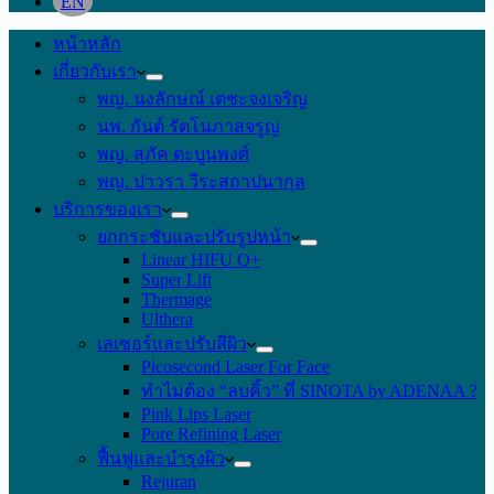
EN
หน้าหลัก
เกี่ยวกับเรา
พญ. นงลักษณ์ เตชะจงเจริญ
นพ. กันต์ รัตโนภาสจรูญ
พญ. สุภัค ตะบูนพงศ์
พญ. ปาวรา วีระสถาปนากุล
บริการของเรา
ยกกระชับและปรับรูปหน้า
Linear HIFU Q+
Super Lift
Thermage
Ulthera
เลเซอร์และปรับสีผิว
Picosecond Laser For Face
ทำไมต้อง “ลบคิ้ว” ที่ SINOTA by ADENAA ?
Pink Lips Laser
Pore Refining Laser
ฟื้นฟูและบำรุงผิว
Rejuran