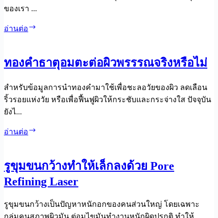
ของเรา ...
เซลล์
อ่านต่อ
ไข
มัน
ทองคำธาตุอมตะต่อผิวพรรรณจริงหรือไม่
ไข
มัน
สำหรับข้อมูลการนำทองคำมาใช้เพื่อชะลอวัยของผิว ลดเลือน
มี
ริ้วรอยแห่งวัย หรือเพื่อฟื้นฟูผิวให้กระชับและกระจ่างใส ปัจจุบัน
ชีวิต
ยังไ...
จริง
หรือ
ทองคำ
อ่านต่อ
ธาตุ
อมตะ
รูขุมขนกว้างทำให้เล็กลงด้วย Pore
ต่อ
Refining Laser
ผิว
พรร
รูขุมขนกว้างเป็นปัญหาหนักอกของคนส่วนใหญ่ โดยเฉพาะ
รณ
กลุ่มคนสภาพผิวมัน ต่อมไขมันทำงานหนักผิดปรกติ ทำให้
จริง