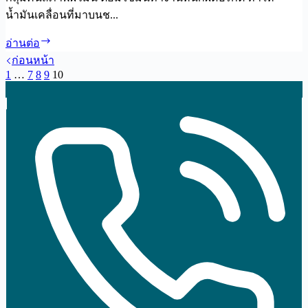
น้ำมันเคลื่อนที่มาบนช...
หรือ
ไม่
รู
อ่านต่อ
ขุม
ก่อนหน้า
1
…
7
8
9
10
ขน
กว้าง
ทำให้
เล็ก
ลง
ด้วย
Pore
Refining
Laser