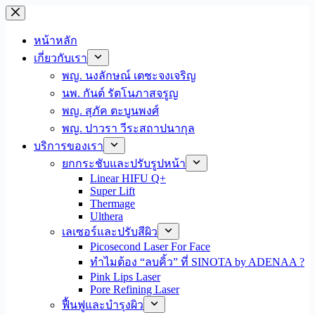
ข้าม
ไป
หน้าหลัก
ที่
เกี่ยวกับเรา
เนื้อหา
พญ. นงลักษณ์ เตชะจงเจริญ
นพ. กันต์ รัตโนภาสจรูญ
พญ. สุภัค ตะบูนพงศ์
พญ. ปาวรา วีระสถาปนากุล
บริการของเรา
ยกกระชับและปรับรูปหน้า
Linear HIFU Q+
Super Lift
Thermage
Ulthera
เลเซอร์และปรับสีผิว
Picosecond Laser For Face
ทำไมต้อง “ลบคิ้ว” ที่ SINOTA by ADENAA ?
Pink Lips Laser
Pore Refining Laser
ฟื้นฟูและบำรุงผิว