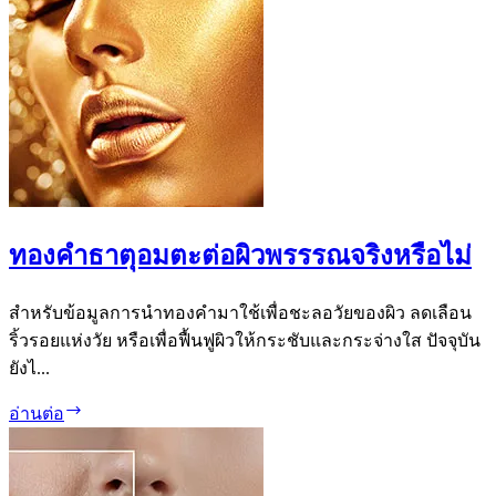
ไข
มัน
มี
ชีวิต
จริง
หรือ
ทองคำธาตุอมตะต่อผิวพรรรณจริงหรือไม่
สำหรับข้อมูลการนำทองคำมาใช้เพื่อชะลอวัยของผิว ลดเลือน
ริ้วรอยแห่งวัย หรือเพื่อฟื้นฟูผิวให้กระชับและกระจ่างใส ปัจจุบัน
ยังไ...
ทองคำ
อ่านต่อ
ธาตุ
อมตะ
ต่อ