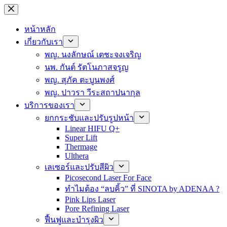
ข้าม
ไป
หน้าหลัก
ที่
เกี่ยวกับเรา
เนื้อหา
พญ. นงลักษณ์ เตชะจงเจริญ
นพ. กันต์ รัตโนภาสจรูญ
พญ. สุภัค ตะบูนพงศ์
พญ. ปาวรา วีระสถาปนากุล
บริการของเรา
ยกกระชับและปรับรูปหน้า
Linear HIFU Q+
Super Lift
Thermage
Ulthera
เลเซอร์และปรับสีผิว
Picosecond Laser For Face
ทำไมต้อง “ลบคิ้ว” ที่ SINOTA by ADENAA ?
Pink Lips Laser
Pore Refining Laser
ฟื้นฟูและบำรุงผิว