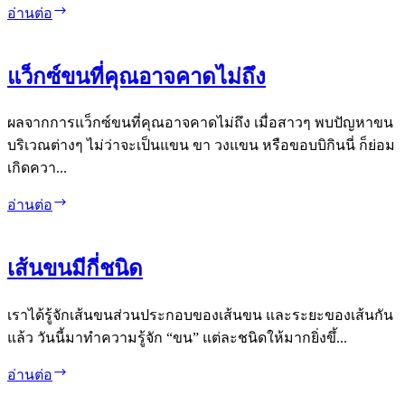
ขน
การเต
อ่านต่อ
รี
ยม
แว็กซ์ขนที่คุณอาจคาดไม่ถึง
ตัว
ก่อน
ผลจากการแว็กซ์ขนที่คุณอาจคาดไม่ถึง เมื่อสาวๆ พบปัญหาขน
ทำเล
บริเวณต่างๆ ไม่ว่าจะเป็นแขน ขา วงแขน หรือขอบบิกินนี่ ก็ย่อม
เซอร์
เกิดควา...
กำจัด
ขน
แว็กซ์
อ่านต่อ
ขน
ที่
เส้นขนมีกี่ชนิด
คุณ
อาจ
เราได้รู้จักเส้นขนส่วนประกอบของเส้นขน และระยะของเส้นกัน
คาด
แล้ว วันนี้มาทำความรู้จัก “ขน” แต่ละชนิดให้มากยิ่งขึ้...
ไม่
ถึง
เส้น
อ่านต่อ
ขน