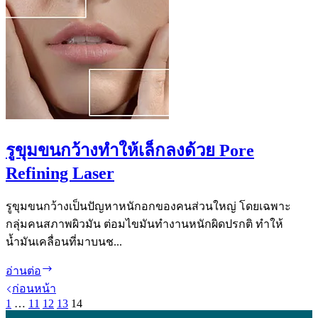
ผิว
พรร
รณ
จริง
หรือ
ไม่
รูขุมขนกว้างทำให้เล็กลงด้วย Pore
Refining Laser
รูขุมขนกว้างเป็นปัญหาหนักอกของคนส่วนใหญ่ โดยเฉพาะ
กลุ่มคนสภาพผิวมัน ต่อมไขมันทำงานหนักผิดปรกติ ทำให้
น้ำมันเคลื่อนที่มาบนช...
รู
อ่านต่อ
ขุม
ก่อนหน้า
1
…
11
12
13
14
ขน