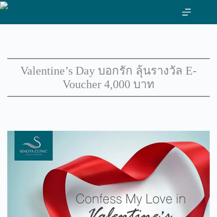
ข้าม
ไป
ที่
เนื้อหา
Valentine’s Day บอกรัก ลุ้นรางวัล E-
Voucher 4,000 บาท