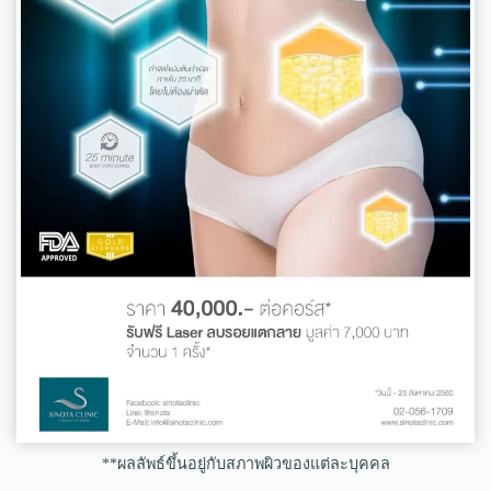
**ผลลัพธ์ขึ้นอยู่กับสภาพผิวของแต่ละบุคคล