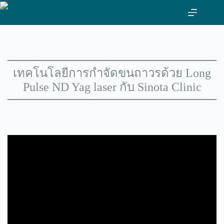
ข้าม
ไป
ที่
เนื้อหา
เทคโนโลยีการกำจัดขนถาวรด้วย Long
Pulse ND Yag laser กับ Sinota Clinic