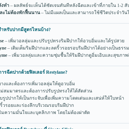
ลังทำ
– ผลลัพธ์จะเห็นได้ชัดเจนทันทีหลังฉีดและเข้าที่ภายใน 1-2 สั
และไม่ต้องพักฟื้นนาน
– ไม่มีแผลเป็นและสามารถใช้ชีวิตประจำวัน
 สำหรับปากมีสูตรไหนบ้าง?
se
– เพิ่มวอลลุ่มและปรับรูปทรงริมฝีปากให้อวบอิ่มและได้รูปสวย
yne
– เติมเต็มริมฝีปากและลดริ้วรอยรอบริมฝีปากได้อย่างเป็นธรร
lyme
– เพิ่มวอลลุ่มและความชุ่มชื้นให้ริมฝีปากดูอิ่มเอิบและสุขภาพด
การฉีดปากด้วยฟิลเลอร์ Restylane?
ากบางและต้องการเพิ่มวอลลุ่มให้ดูอวบอิ่ม
ปากไม่สมมาตรและต้องการปรับรูปทรงให้ได้สัดส่วน
ปรับรูปปากให้เป็นกระจับเพื่อเพิ่มความโดดเด่นและเสน่ห์ให้ใบหน้า
ลดริ้วรอยและร่องลึกบริเวณรอบริมฝีปาก
เสริมความมั่นใจและบุคลิกภาพ โดยไม่ต้องผ่าตัด