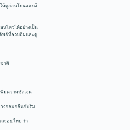
ให้ดูอ่อนโยนและมี
่อนไหวได้อย่างเป็น
พธ์ที่อวบอิ่มและดู
มชาติ
เพิ่มความชัดเจน
ย่างกลมกลืนกับริม
และอย.ไทย ว่า