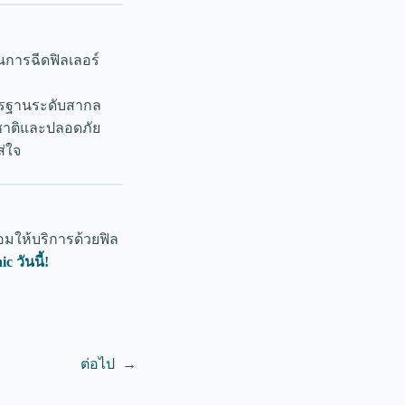
นการฉีดฟิลเลอร์
มาตรฐานระดับสากล
มชาติและปลอดภัย
่ใจ
อมให้บริการด้วยฟิล
c วันนี้!
ต่อไป
→