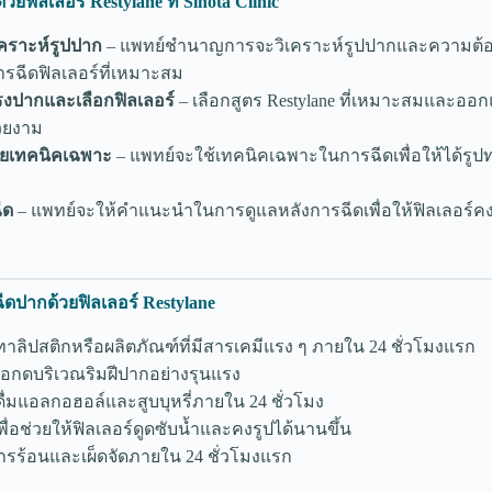
ยฟิลเลอร์ Restylane ที่ Sinota Clinic
คราะห์รูปปาก
– แพทย์ชำนาญการจะวิเคราะห์รูปปากและความต้อ
ารฉีดฟิลเลอร์ที่เหมาะสม
งปากและเลือกฟิลเลอร์
– เลือกสูตร Restylane ที่เหมาะสมและออ
สวยงาม
้วยเทคนิคเฉพาะ
– แพทย์จะใช้เทคนิคเฉพาะในการฉีดเพื่อให้ได้รูปท
ีด
– แพทย์จะให้คำแนะนำในการดูแลหลังการฉีดเพื่อให้ฟิลเลอร์ค
ีดปากด้วยฟิลเลอร์ Restylane
ทาลิปสติกหรือผลิตภัณฑ์ที่มีสารเคมีแรง ๆ ภายใน 24 ชั่วโมงแรก
อกดบริเวณริมฝีปากอย่างรุนแรง
ดื่มแอลกอฮอล์และสูบบุหรี่ภายใน 24 ชั่วโมง
เพื่อช่วยให้ฟิลเลอร์ดูดซับน้ำและคงรูปได้นานขึ้น
หารร้อนและเผ็ดจัดภายใน 24 ชั่วโมงแรก