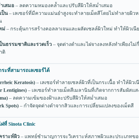
ม่ำเสมอ
– ลดความหมองคล้ำและปรับสีผิวให้สม่ำเสมอ
เป็น
– เลเซอร์ที่มีความแม่นยำสูงจะทำลายเม็ดสีโดยไม่ทำลายผิวหน
น
หม่
– กระตุ้นการสร้างคอลลาเจนและผลัดเซลล์ผิวใหม่ ทำให้ผิวเน
่เป็นธรรมชาติและรวดเร็ว
– จุดด่างดำและไฝจางลงหลังทำเพียงไม่กี่ค
าติ
ะที่สามารถเลเซอร์ได้
rrheic Keratosis)
– เลเซอร์ทำลายเซลล์ผิวที่เป็นกระเนื้อ ทำให้ผิวเ
 Lentigines)
– เลเซอร์ทำลายเม็ดสีเมลานินที่เกิดจากการสัมผัสแ
sma)
– ลดความเข้มของฝ้าและปรับสีผิวให้สม่ำเสมอ
rk Spots)
– กำจัดจุดด่างดำจากสิวและการเปลี่ยนแปลงของเม็ดสี
ที่ Sinota Clinic
คราะห์ผิว
– แพทย์ชำนาญการจะวิเคราะห์สภาพผิวและประเภทของ