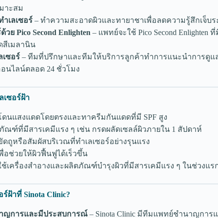
หมาะสม
นทำเลเซอร์
– ทำความสะอาดผิวและทายาชาเพื่อลดความรู้สึกเจ็บร
ด้วย Pico Second Enlighten
– แพทย์จะใช้ Pico Second Enlighten ท
ดสีเมลานิน
ลเซอร์
– ทีมที่ปรึกษาและทีมให้บริการลูกค้าทำการแนะนำการดูแ
อนไลน์ตลอด 24 ชั่วโมง
ลเซอร์ฝ้า
รโดนแสงแดดโดยตรงและทาครีมกันแดดที่มี SPF สูง
ัณฑ์ที่มีสารเคมีแรง ๆ เช่น กรดผลัดเซลล์ผิวภายใน 1 สัปดาห์
ขัดถูหรือสัมผัสบริเวณที่ทำเลเซอร์อย่างรุนแรง
ื่อช่วยให้ผิวฟื้นฟูได้เร็วขึ้น
ใช้เครื่องสำอางและผลิตภัณฑ์บำรุงผิวที่มีสารเคมีแรง ๆ ในช่วงแร
์ฝ้าที่ Sinota Clinic?
นาญการและมีประสบการณ์
– Sinota Clinic มีทีมแพทย์ชำนาญกา