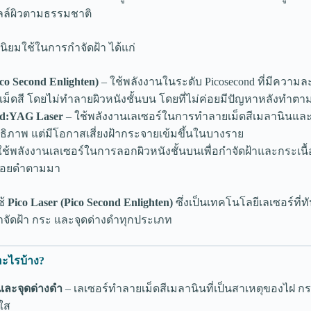
ล์ผิวตามธรรมชาติ
่นิยมใช้ในการกำจัดฝ้า ได้แก่
ico Second Enlighten)
– ใช้พลังงานในระดับ Picosecond ที่มีความ
็ดสี โดยไม่ทำลายผิวหนังชั้นบน โดยที่ไม่ค่อยมีปัญหาหลังทำตา
Nd:YAG Laser
– ใช้พลังงานเลเซอร์ในการทำลายเม็ดสีเมลานินและ
ทธิภาพ แต่มีโอกาสเสี่ยงฝ้ากระจายเข้มขึ้นในบางราย
ใช้พลังงานเลเซอร์ในการลอกผิวหนังชั้นบนเพื่อกำจัดฝ้าและกระเนื้อ
รอยดำตามมา
ช้
Pico Laser (Pico Second Enlighten)
ซึ่งเป็นเทคโนโลยีเลเซอร์ที
ัดฝ้า กระ และจุดด่างดำทุกประเภท
งอะไรบ้าง?
 และจุดด่างดำ
– เลเซอร์ทำลายเม็ดสีเมลานินที่เป็นสาเหตุของไฝ ก
นใส