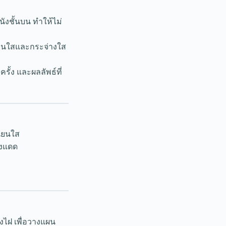
ังชั้นบน ทำให้ไม่
ียนใสและกระจ่างใส
รั้ง และผลลัพธ์ที่
นียนใส
สงแดด
ไฝ เพื่อวางแผน