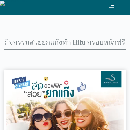
ข้าม
ไป
ที่
เนื้อหา
กิจกรรมสวยยกแก๊งทำ Hifu กรอบหน้าฟรี