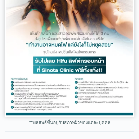
**ผลลัพธ์ขึ้นอยู่กับสภาพผิวของแต่ละบุคคล