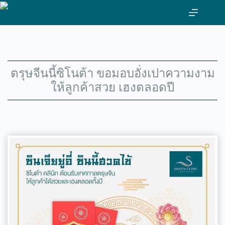
ข้าม
ไป
ที่
เนื้อหา
ตรุษจีนนี้ซิโนต้า ขอมอบอั่งเปาความงาม
ให้ลูกค้าสวย เฮงตลอดปี