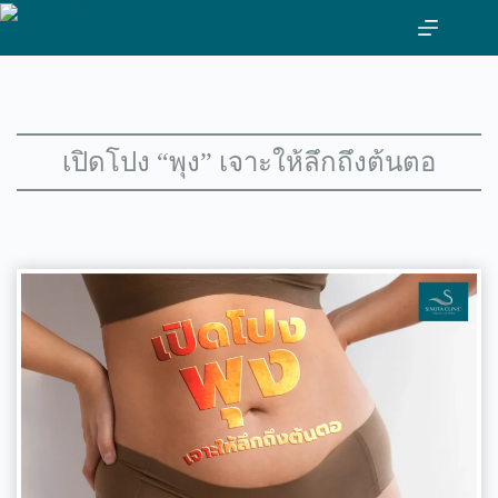
ข้าม
ไป
ที่
เนื้อหา
เปิดโปง “พุง” เจาะให้ลึกถึงต้นตอ